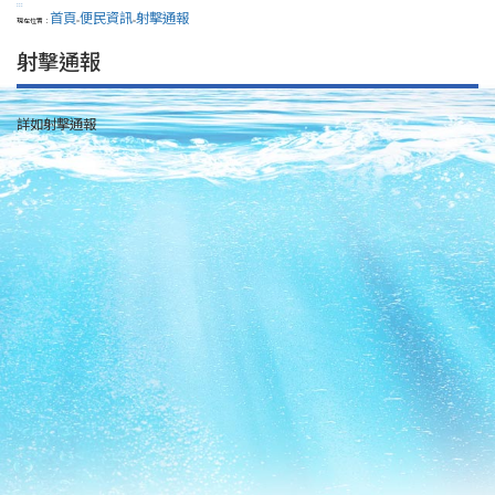
:::
首頁
便民資訊
射擊通報
現在位置：
>
>
射擊通報
詳如射擊通報