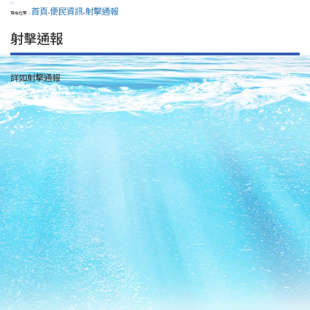
:::
首頁
便民資訊
射擊通報
現在位置：
>
>
射擊通報
詳如射擊通報