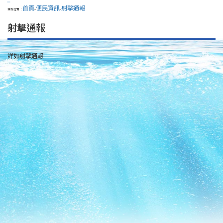
:::
首頁
便民資訊
射擊通報
現在位置：
>
>
射擊通報
詳如射擊通報