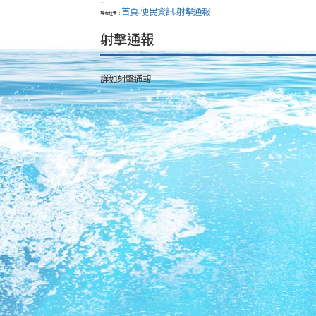
:::
首頁
便民資訊
射擊通報
現在位置：
>
>
射擊通報
詳如射擊通報