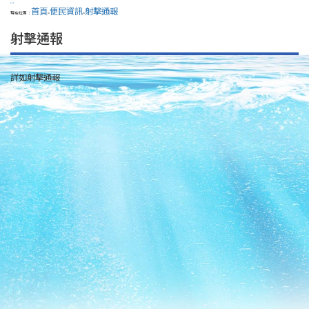
:::
首頁
便民資訊
射擊通報
現在位置：
>
>
射擊通報
詳如射擊通報