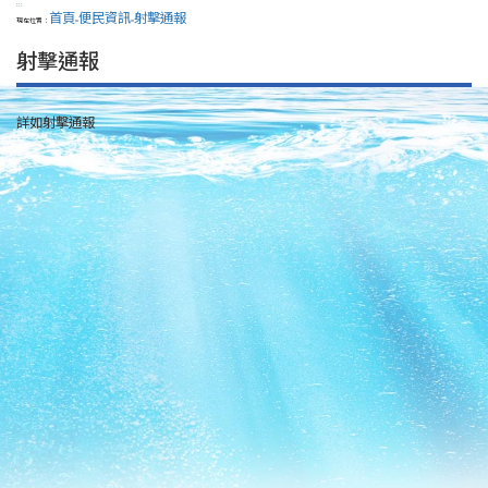
:::
首頁
便民資訊
射擊通報
現在位置：
>
>
射擊通報
詳如射擊通報