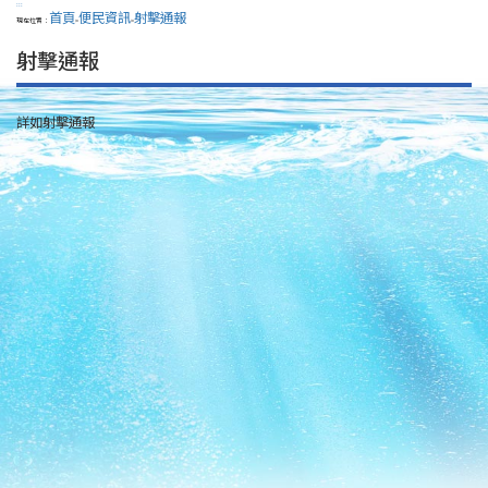
:::
首頁
便民資訊
射擊通報
現在位置：
>
>
射擊通報
詳如射擊通報