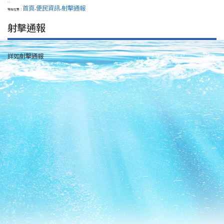
:::
首頁
便民資訊
射擊通報
現在位置：
>
>
射擊通報
詳如射擊通報