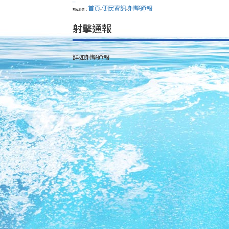
:::
首頁
便民資訊
射擊通報
現在位置：
>
>
射擊通報
詳如射擊通報