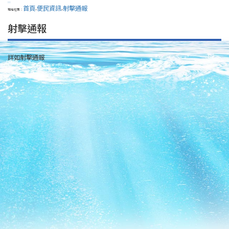
:::
首頁
便民資訊
射擊通報
現在位置：
>
>
射擊通報
詳如射擊通報