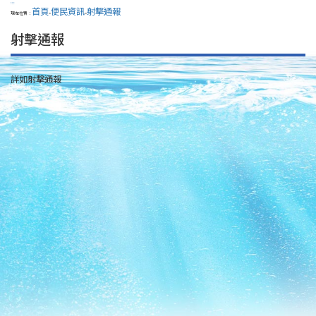
:::
首頁
便民資訊
射擊通報
現在位置：
>
>
射擊通報
詳如射擊通報