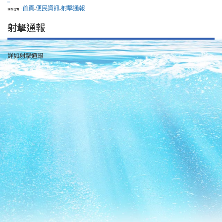
:::
首頁
便民資訊
射擊通報
現在位置：
>
>
射擊通報
詳如射擊通報