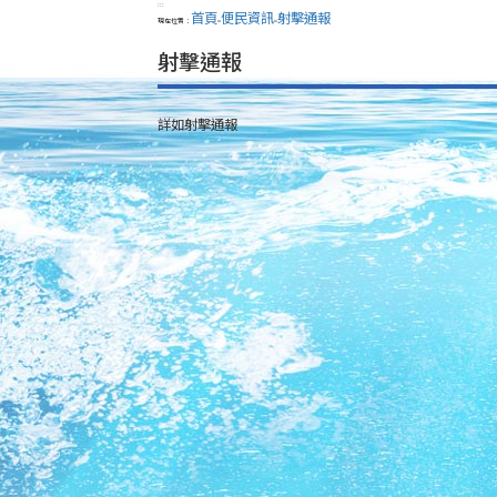
:::
首頁
便民資訊
射擊通報
現在位置：
>
>
射擊通報
詳如射擊通報