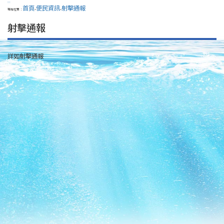
:::
首頁
便民資訊
射擊通報
現在位置：
>
>
射擊通報
詳如射擊通報