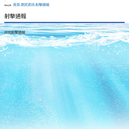
:::
首頁
便民資訊
射擊通報
現在位置：
>
>
射擊通報
詳如射擊通報