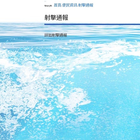
:::
首頁
便民資訊
射擊通報
現在位置：
>
>
射擊通報
詳如射擊通報