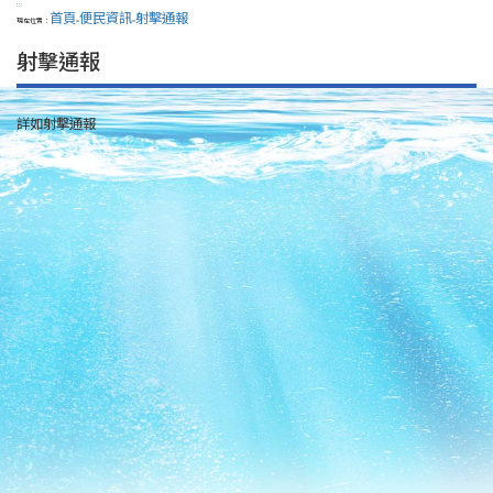
:::
首頁
便民資訊
射擊通報
現在位置：
>
>
射擊通報
詳如射擊通報