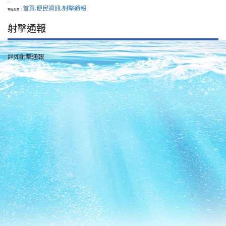
:::
首頁
便民資訊
射擊通報
現在位置：
>
>
射擊通報
詳如射擊通報