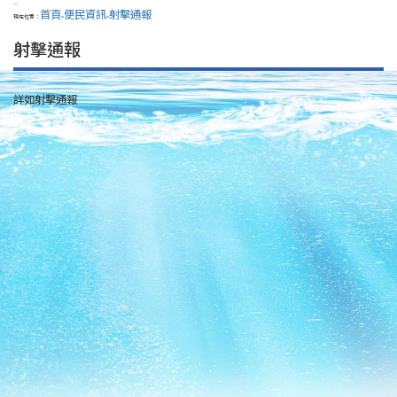
:::
首頁
便民資訊
射擊通報
現在位置：
>
>
射擊通報
詳如射擊通報