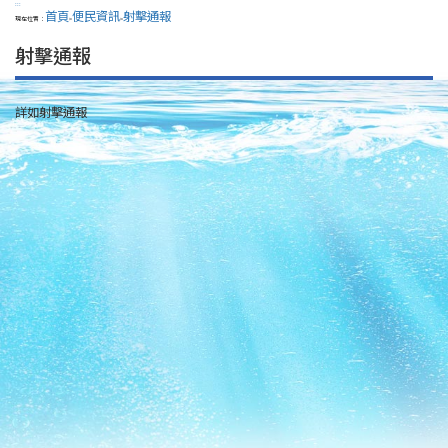
:::
首頁
便民資訊
射擊通報
現在位置：
>
>
射擊通報
詳如射擊通報