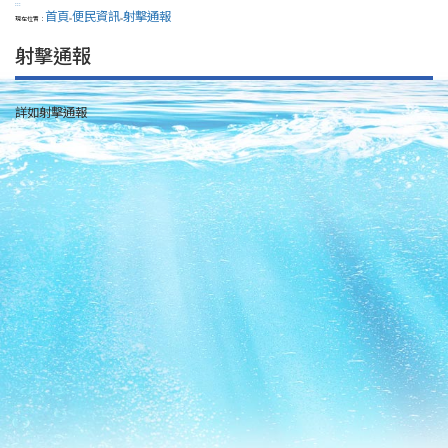
:::
首頁
便民資訊
射擊通報
現在位置：
>
>
射擊通報
詳如射擊通報