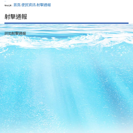
:::
首頁
便民資訊
射擊通報
現在位置：
>
>
射擊通報
詳如射擊通報