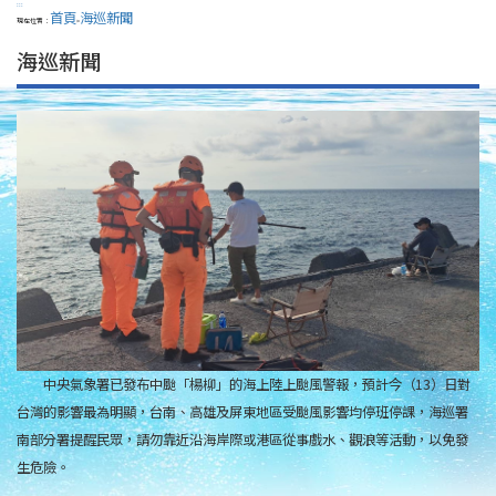
:::
首頁
海巡新聞
現在位置：
>
海巡新聞
中央氣象署已發布中颱「楊柳」的海上陸上颱風警報，預計今（13）日對
台灣的影響最為明顯，台南、高雄及屏東地區受颱風影響均停班停課，海巡署
南部分署提醒民眾，請勿靠近沿海岸際或港區從事戲水、觀浪等活動，以免發
生危險。