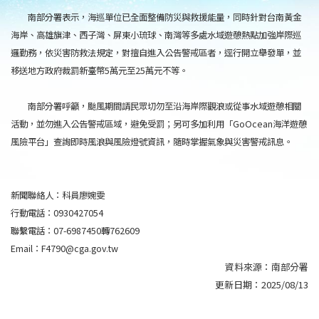
南部分署表示，海巡單位已全面整備防災與救援能量，同時針對台南黃金
海岸、高雄旗津、西子灣、屏東小琉球、南灣等多處水域遊憩熱點加強岸際巡
邏勤務，依災害防救法規定，對擅自進入公告警戒區者，逕行開立舉發單，並
移送地方政府裁罰新臺幣5萬元至25萬元不等。
南部分署呼籲，颱風期間請民眾切勿至沿海岸際觀浪或從事水域遊憩相關
活動，並勿進入公告警戒區域，避免受罰；另可多加利用「GoOcean海洋遊憩
風險平台」查詢即時風浪與風險燈號資訊，隨時掌握氣象與災害警戒訊息。
新聞聯絡人：科員廖婉雯
行動電話：0930427054
聯繫電話：07-6987450轉762609
Email：F4790@cga.gov.tw
資料來源：
南部分署
更新日期：
2025/08/13