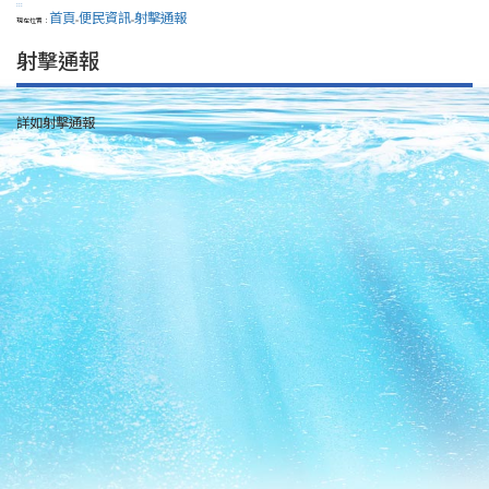
:::
首頁
便民資訊
射擊通報
現在位置：
>
>
射擊通報
詳如射擊通報