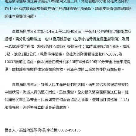
離島緊急醫療後送需求無法仰賴常規交通工具。海巡署艦隊分署高雄海巡隊於
昨(14)日兩度接獲屏東縣政府衛生局琉球鄉衛生所通報，請求支援將傷病患緊急
送往本島醫院治療。
高雄海巡隊分別於8月14日上午11時40分及下午6時14分接獲琉球鄉衛生所
通報，需分別協助載送一名51歲男性患者（左手小指骨折並嚴重撕裂傷）及另
一名80歲女性患者（疑似急性心衰竭）後送案件；當時海域風力5至6級、陣風
8級、浪高1至2公尺，執勤條件嚴峻，高雄海巡隊獲報後出動PP-10075及
10032艇前往協處。兩次後送任務分別於13時30分與20時10分安全抵達東港漁
港，由救護車接駁送往安泰醫院急救，圓滿完成這二案緊急後送就醫任務。
高雄海巡隊表示，守護人民生命是我們的天職，面對惡劣天候與離島交通
中斷狀況，海巡人員仍堅守崗位、迅速應變，全力投入緊急醫療後送任務，確
保離島民眾生命安全。民眾如有任何需要協助之情事，皆可撥打海巡署「118」
服務專線，海巡署將立即派員前往處置。
發言人：高雄海巡隊 隊長 李松樵 0932-496135