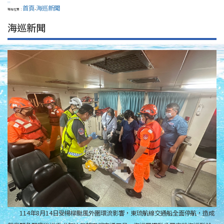
:::
首頁
海巡新聞
現在位置：
>
海巡新聞
114年8月14日受楊柳颱風外圍環流影響，東琉航線交通船全面停航，造成