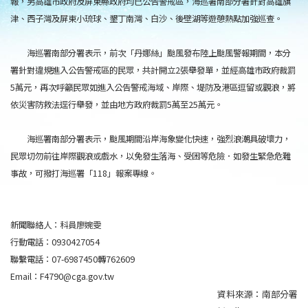
報，另高雄市政府及屏東縣政府均已公告警戒區，海巡署南部分署針對高雄旗
津、西子灣及屏東小琉球、墾丁南灣、白沙、後壁湖等遊憩熱點加強巡查。
海巡署南部分署表示，前次「丹娜絲」颱風發布陸上颱風警報期間，本分
署針對違規進入公告警戒區的民眾，共計開立2張舉發單，並經高雄市政府裁罰
5萬元，再次呼籲民眾如進入公告警戒海域、岸際、堤防及港區逗留或觀浪，將
依災害防救法逕行舉發，並由地方政府裁罰5萬至25萬元。
海巡署南部分署表示，颱風期間沿岸海象變化快速，強烈浪潮具破壞力，
民眾切勿前往岸際觀浪或戲水，以免發生落海、受困等危險．如發生緊急危難
事故，可撥打海巡署「118」報案專線。
新聞聯絡人：科員廖婉雯
行動電話：0930427054
聯繫電話：07-6987450轉762609
Email：F4790@cga.gov.tw
資料來源：
南部分署