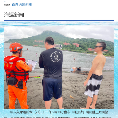
:::
首頁
海巡新聞
現在位置：
>
海巡新聞
中央氣象署於今（21）日下午5時30分發布「樺加沙」颱風陸上颱風警