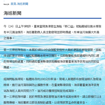
:::
首頁
海巡新聞
現在位置：
>
海巡新聞
今（24）日上午9時許，臺東富岡漁港發生漁船「新〇益」號船艏疑似進水導致
有半沉漏油情形，海巡署勤務人員主動發現並即時應處，所幸油污無擴大外漏
之情事。
第一三岸巡隊指出，本案於9時10分由伽藍安檢所人員於港區巡查時發現，該船
停泊於第三泊區，疑似船艏進水有半沉情形，立即聯繫船長並通報所內同仁趕
赴現場協助處置，同時通知臺東縣環保局轉報海保署臺東海洋保育站共同前往
應處。
經詢問船長得知，船體尚存約200公升柴油，現場人員隨即布放吸油棉片及吸油
棉條，進行油污清除與防止擴散作業。在臺東縣環保局、海保署臺東海洋保育
站及海巡人員共同努力下，油污成功獲得控制並完成清除。
第一三岸巡隊呼籲：若於岸際及港區發現油污事件或其他案件，請立即撥打118
服務專線，海巡署將立即派員馳赴處理，以保障民眾生命財產安全。