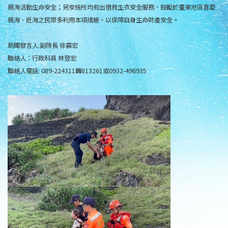
親海活動生命安全；另安檢所均有出借救生衣安全服務，鼓勵於臺東地區喜愛
親海、近海之民眾多利用本項措施，以保障自身生命財產安全。
新聞發言人:副隊長 徐震宏
聯絡人：行政科員 林登宏
聯絡人電話: 089-224311轉813261或0932-496935