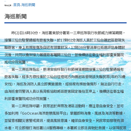
:::
首頁
海巡新聞
現在位置：
>
海巡新聞
昨(2)日16時30分，海巡署東部分署第一三岸巡隊執行秋節威力掃蕩期間，
接獲三仙台駐警通報有遊客失聯，於17時02分海巡人員於三仙台礁岩區發現失
聯遊客，身上有擦挫傷及自述有頭暈狀況，17時36分警消單位抵達評估身體狀
況後，共同以擔架接力搬運遊客離開三仙台，並後續送往衛生福利部臺東醫院
成功分院就醫。
第一三岸巡隊指出，新港安檢所執行秋節掃蕩期間接獲三仙台駐警通報有
遊客失聯，經多方尋找後於三仙台往燈塔方向礁岩區發現該失聯民眾(年約70歲
女性)，海巡及消防人員立即實施援救，經檢視有擦挫傷情形，無法自行行走，
由海巡會同警消人員以長背板協助將該遊客固定後抬至岸上，後續送往衛生福
利部臺東醫院成功分院就醫。
第一三岸巡隊呼籲，民眾若於岸際及港區活動時，應注意自身安全，並可
多加利用「GoOcean海洋遊憩風險平台」掌握即時海象、風速及海流等數據，
並留意相關災害警戒資訊，提高風險意識，確保自身安全。另民眾如發現有溺
水者，可立即撥打海巡署118服務專線，本署將立即派員馳赴救援，以保障民眾