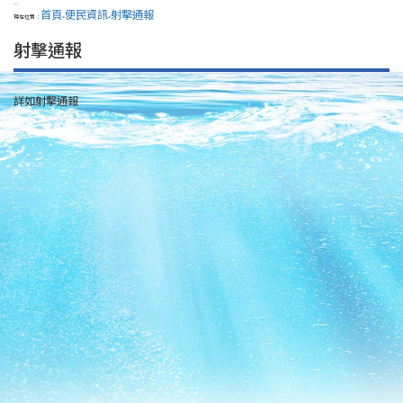
:::
首頁
便民資訊
射擊通報
現在位置：
>
>
射擊通報
詳如射擊通報