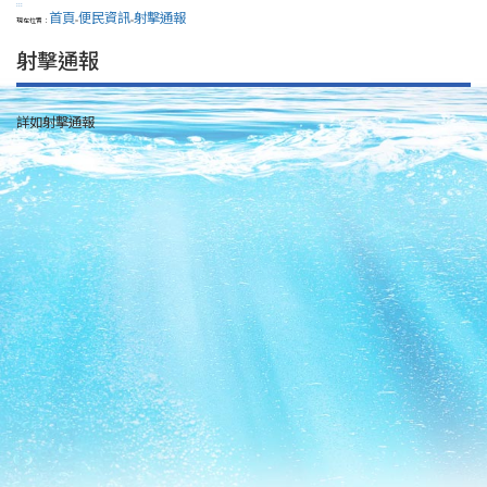
:::
首頁
便民資訊
射擊通報
現在位置：
>
>
射擊通報
詳如射擊通報