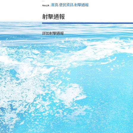
:::
首頁
便民資訊
射擊通報
現在位置：
>
>
射擊通報
詳如射擊通報