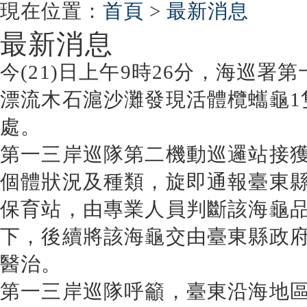
:::
現在位置
：
首頁
>
最新消息
最新消息
今(21)日上午9時26分，海巡
漂流木石滬沙灘發現活體欖蠵龜1
處。
第一三岸巡隊第二機動巡邏站接
個體狀況及種類，旋即通報臺東
保育站，由專業人員判斷該海龜
下，後續將該海龜交由臺東縣政
醫治。
第一三岸巡隊呼籲，臺東沿海地