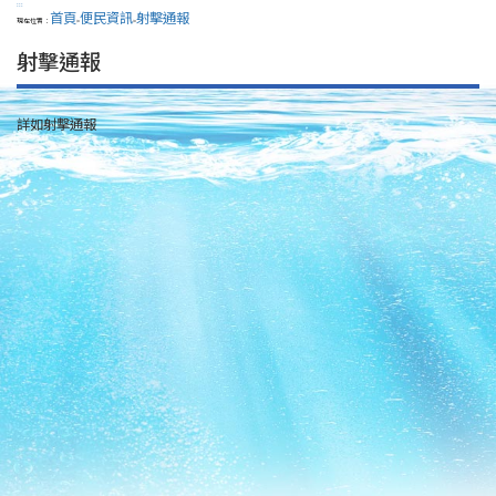
:::
首頁
便民資訊
射擊通報
現在位置：
>
>
射擊通報
詳如射擊通報