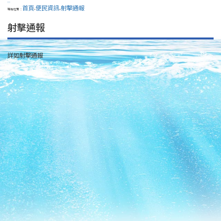
:::
首頁
便民資訊
射擊通報
現在位置：
>
>
射擊通報
詳如射擊通報