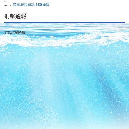
:::
首頁
便民資訊
射擊通報
現在位置：
>
>
射擊通報
詳如射擊通報