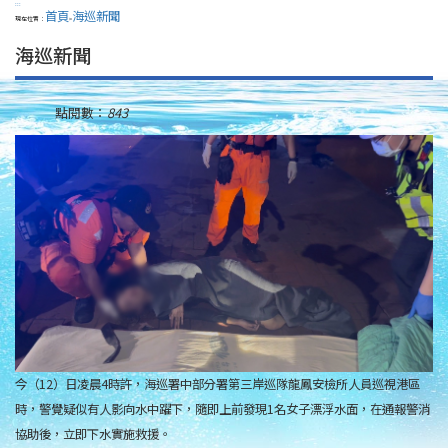
:::
首頁
海巡新聞
現在位置：
>
海巡新聞
點閱數：
843
今（12）日凌晨4時許，海巡署中部分署第三岸巡隊龍鳳安檢所人員巡視港區
時，警覺疑似有人影向水中躍下，隨即上前發現1名女子漂浮水面，在通報警消
協助後，立即下水實施救援。