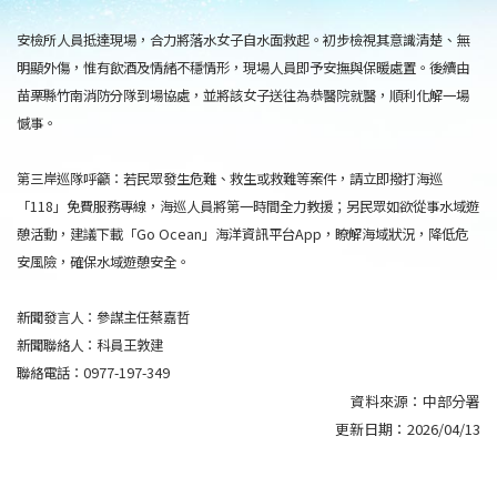
安檢所人員抵達現場，合力將落水女子自水面救起。初步檢視其意識清楚、無
明顯外傷，惟有飲酒及情緒不穩情形，現場人員即予安撫與保暖處置。後續由
苗栗縣竹南消防分隊到場協處，並將該女子送往為恭醫院就醫，順利化解一場
憾事。
第三岸巡隊呼籲：若民眾發生危難、救生或救難等案件，請立即撥打海巡
「118」免費服務專線，海巡人員將第一時間全力教援；另民眾如欲從事水域遊
憩活動，建議下載「Go Ocean」海洋資訊平台App，瞭解海域狀況，降低危
安風險，確保水域遊憩安全。
新聞發言人：參謀主任蔡嘉哲
新聞聯絡人：科員王敦建
聯絡電話：0977-197-349
資料來源：
中部分署
更新日期：
2026/04/13