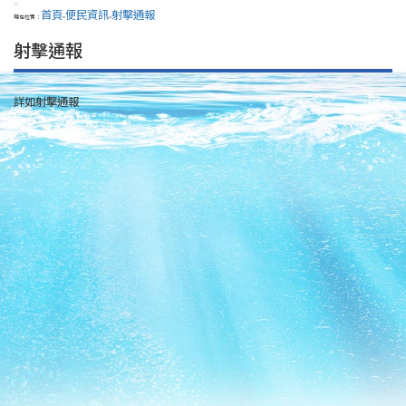
:::
首頁
便民資訊
射擊通報
現在位置：
>
>
射擊通報
詳如射擊通報