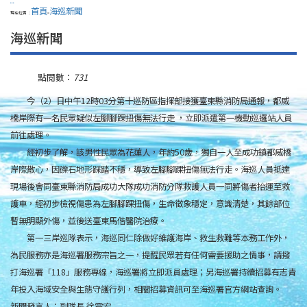
:::
首頁
海巡新聞
現在位置：
>
海巡新聞
點閱數：
731
今（2）日中午12時03分第十巡防區指揮部接獲臺東縣消防局通報，都威
橋岸際有一名民眾疑似左腳腳踝扭傷無法行走 ，立即派遣第一機動巡邏站人員
前往處理。
經初步了解，該男性民眾為花蓮人，年約50歲，獨自一人至成功鎮都威橋
岸際散心，因礫石地形踩踏不穩，導致左腳腳踝扭傷無法行走。海巡人員抵達
現場後會同臺東縣消防局成功大隊成功消防分隊救護人員一同將傷者抬運至救
護車，經初步檢視傷患為左腳腳踝扭傷，生命徵象穩定，意識清楚，其餘部位
暫無明顯外傷，並後送臺東馬偕醫院治療。
第一三岸巡隊表示，海巡同仁除做好維護海岸、救生救難等本務工作外，
為民服務亦是海巡署服務宗旨之一，提醒民眾若有任何需要援助之情事，請撥
打海巡署「118」服務專線，海巡署將立即派員處理；另海巡署持續招募有志青
年投入海域安全與生態守護行列，相關招募資訊可至海巡署官方網站查詢。
新聞發言人：副隊長 徐震宏