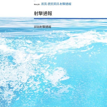
:::
首頁
便民資訊
射擊通報
現在位置：
>
>
射擊通報
詳如射擊通報