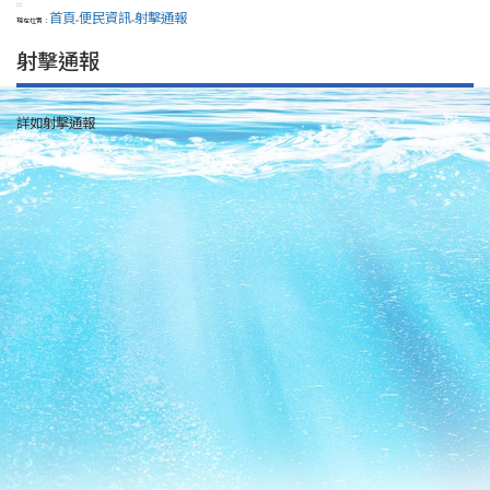
:::
首頁
便民資訊
射擊通報
現在位置：
>
>
射擊通報
詳如射擊通報