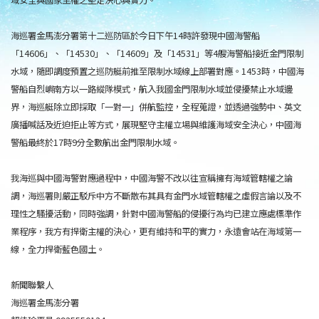
海巡署金馬澎分署第十二巡防區於今日下午14時許發現中國海警船
「14606」、「14530」、「14609」及「14531」等4艘海警船接近金門限制
水域，隨即調度預置之巡防艇前推至限制水域線上部署對應。1453時，中國海
警船自烈嶼南方以一路縱隊模式，航入我國金門限制水域並侵擾禁止水域邊
界，海巡艇除立即採取「一對一」併航監控，全程蒐證，並透過強勢中、英文
廣播喊話及近迫拒止等方式，展現堅守主權立場與維護海域安全決心，中國海
警船最終於17時9分全數航出金門限制水域。
我海巡與中國海警對應過程中，中國海警不改以往宣稱擁有海域管轄權之論
調，海巡署則嚴正駁斥中方不斷散布其具有金門水域管轄權之虛假言論以及不
理性之騷擾活動，同時強調，針對中國海警船的侵擾行為均已建立應處標準作
業程序，我方有捍衛主權的決心，更有維持和平的實力，永遠會站在海域第一
線，全力捍衛藍色國土。
新聞聯繫人
海巡署金馬澎分署