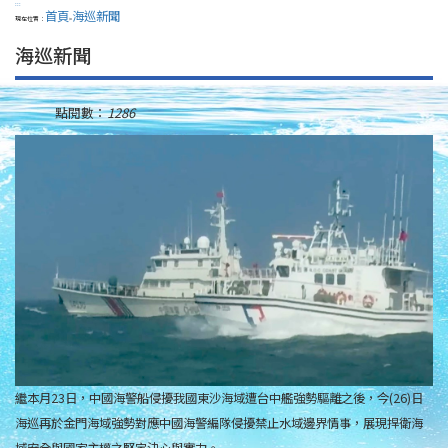
:::
首頁
海巡新聞
現在位置：
>
海巡新聞
點閱數：
1286
繼本月23日，中國海警船侵擾我國東沙海域遭台中艦強勢驅離之後，今(26)日
海巡再於金門海域強勢對應中國海警編隊侵擾禁止水域邊界情事，展現捍衛海
域安全與國家主權之堅定決心與實力。