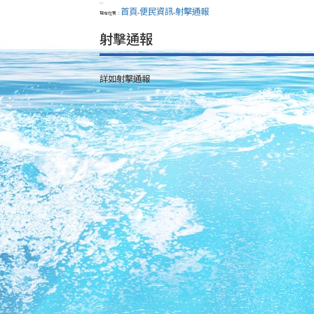
:::
首頁
便民資訊
射擊通報
現在位置：
>
>
射擊通報
詳如射擊通報