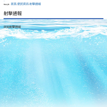
:::
首頁
便民資訊
射擊通報
現在位置：
>
>
射擊通報
詳如射擊通報