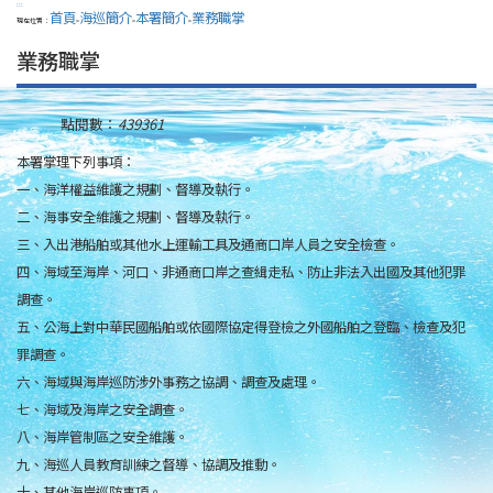
:::
首頁
海巡簡介
本署簡介
業務職掌
現在位置：
>
>
>
業務職掌
點閱數：
439361
本署掌理下列事項：
一、海洋權益維護之規劃、督導及執行。
二、海事安全維護之規劃、督導及執行。
三、入出港船舶或其他水上運輸工具及通商口岸人員之安全檢查。
四、海域至海岸、河口、非通商口岸之查緝走私、防止非法入出國及其他犯罪
調查。
五、公海上對中華民國船舶或依國際協定得登檢之外國船舶之登臨、檢查及犯
罪調查。
六、海域與海岸巡防涉外事務之協調、調查及處理。
七、海域及海岸之安全調查。
八、海岸管制區之安全維護。
九、海巡人員教育訓練之督導、協調及推動。
十、其他海岸巡防事項。