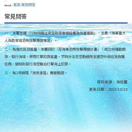
:::
首頁
常見問答
現在位置：
>
常見問答
一、 本署依據「行政院國土安全政策會報設置及作業要點」，主責「海事重大
人為危安或恐怖攻擊應變事宜」。
二、 為強化反恐能量，本署研訂「反海事恐怖攻擊應變計畫」，成立特種勤務
隊，執行海域、岸際打擊犯罪能量，平時分派至空勤總隊支援空中偵巡及救難
任務，變時則執行海空聯合打擊海上犯罪。
三、 每2年辦理「海安演習」實施驗證。
資料來源：
海巡署
更新日期：
2015/10/23