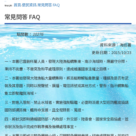
:::
首頁
便民資訊
常見問答 FAQ
現在位置：
>
>
常見問答 FAQ
點閱數：
10276
資料來源：
海巡署
更新日期：
2015/10/23
一、本署已督飭所屬人員，發現大陸漁船蝟集東、南沙海域時，應嚴守分際，
秉持不挑釁、不衝突及和平處理原則，達成維護國家主權之目標。
二、本署如發現大陸漁船大量蝟集時，將派艇瞭解船隻數量、種類及是否有武
裝及其意圖，同時以視聲號、廣播、電信訊號或其他方式，警告、指示蝟集船
隻立即駛離我海域。
三、對進入限制、禁止水域者，實施強制驅離，必要時派遣大型巡防艦或協請
國防部調派機、艦待命支援，且全程錄影、蒐證。
四、將狀況即時通報國防部、內政部、外交部、陸委會、國家安全局協處，並
依狀況及指示完成作戰準備及後續處理事宜。
五、本署立即成立緊急應變小組，召開緊急應變會議，研商處理對策，並密切