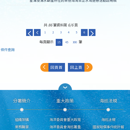
星潭及清水斷崖所在的崇德海灣禁止水域遊憩活動說明稿
共
86
筆資料第
6/6
頁
1
2
3
4
5
6
每頁顯示
筆
15
45
300
條件查詢
回頁首
回上頁
分署簡介
重大政策
海巡法規
組織架構
海洋委員會重大政策
海巡法規
業務職掌
海洋委員會海巡署重
國家賠償事件統計報