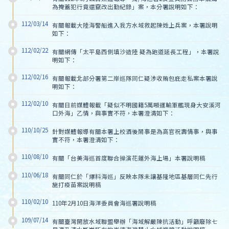
為掩蓋犯行竟還竄改出勤紀錄」案，本分署說明如下：
112/03/14
有關報載大陸海警船進入我方水域救起陳姓上兵案，本署說明
如下：
112/02/22
有關網傳「太平島西側填沙造陸 疑為跑道延長工程」，本署說
明如下：
112/02/16
有關報載北部分署第二岸巡隊同仁疑涉收賄包庇走私案本署說
明如下：
112/02/10
有關日前媒體報載「疑似不明國籍5萬噸運輸軍艦現身大安溪河
口外海」乙情，與事實不符，本署澄清如下：
110/10/25
針對媒體報導有關本署上校酒後鬧事是為高官祝壽情事，與事
實不符，本署澄清如下：
110/08/10
有關「台美海巡首度聯合操演花蓮外海上場」本署說明稿
110/06/18
有關同仁於「爆料海巡」反映本隊未讓基隆地區基層同仁先行
施打疫苗案說明稿
110/02/10
110年2月10日海洋委員會海巡署說明稿
109/07/14
有關臺灣開放水域聯盟舉辦「海域解嚴陳抗活動」呼籲廢除七