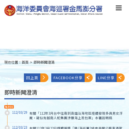
跳
到
主
要
內
容
Skip
to
main
content
現在位置：
首頁
>
即時新聞澄清
:::
回上頁
FACEBOOK分享
LINE分享
即時新聞澄清
112/03/29
有關「112年3月台中往南到高雄沿海地區陸續發現多具男女浮
屍，疑似有越南人蛇集團涉嫌海上丟包案」本署說明稿
112/03/23
有關112年3月22日媒體報導「獨/海巡署2偵查員開公務車酒駕 