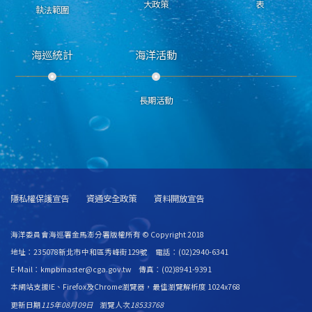
大政策
表
執法範圍
海巡統計
海洋活動
長期活動
隱私權保護宣告
資通安全政策
資料開放宣告
海洋委員會海巡署金馬澎分署版權所有 © Copyright 2018
地址：235078新北市中和區秀峰街129號 電話：(02)2940-6341
E-Mail：kmpbmaster@cga.gov.tw 傳真：(02)8941-9391
本網站支援IE、Firefox及Chrome瀏覽器，最佳瀏覽解析度 1024x768
更新日期
115年08月09日
瀏覽人次
18533768