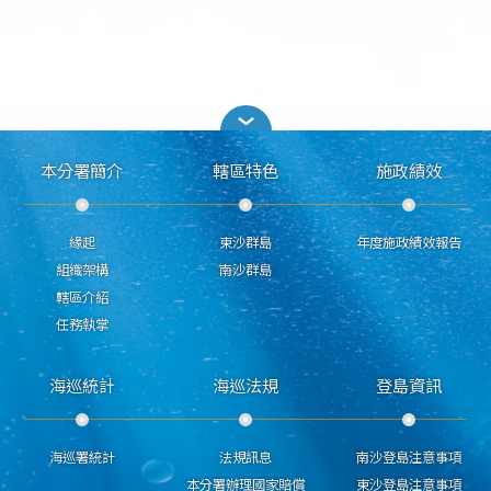
本分署簡介
轄區特色
施政績效
緣起
東沙群島
年度施政績效報告
組織架構
南沙群島
轄區介紹
任務執掌
海巡統計
海巡法規
登島資訊
海巡署統計
法規訊息
南沙登島注意事項
本分署辦理國家賠償
東沙登島注意事項