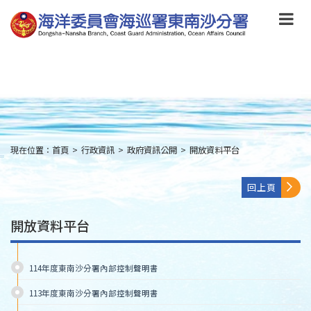
跳
到
主
要
內
容
Skip
to
main
content
現在位置：
首頁
>
行政資訊
>
政府資訊公開
>
開放資料平台
:::
回上頁
開放資料平台
114年度東南沙分署內部控制聲明書
113年度東南沙分署內部控制聲明書