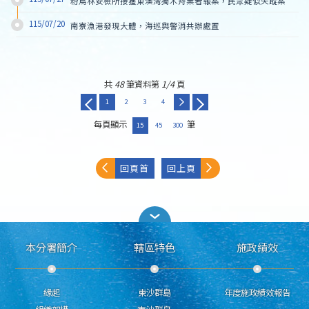
粉鳥林安檢所接獲東澳灣獨木舟業者報案，民眾疑似失蹤案
115/07/20
南寮漁港發現大體，海巡與警消共辦處置
共
48
筆資料第
1/4
頁
1
2
3
4
每頁顯示
筆
15
45
300
回頁首
回上頁
本分署簡介
轄區特色
施政績效
緣起
東沙群島
年度施政績效報告