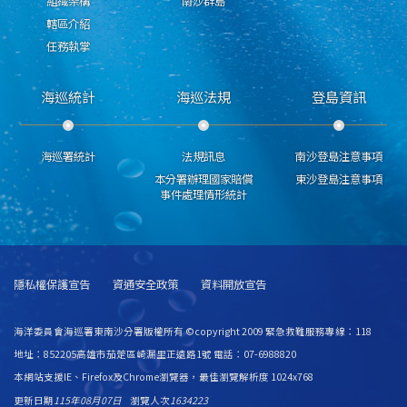
組織架構
南沙群島
轄區介紹
任務執掌
海巡統計
海巡法規
登島資訊
海巡署統計
法規訊息
南沙登島注意事項
本分署辦理國家賠償
東沙登島注意事項
事件處理情形統計
隱私權保護宣告
資通安全政策
資料開放宣告
海洋委員會海巡署東南沙分署版權所有 ©copyright 2009 緊急救難服務專線：118
地址：852205高雄市茄萣區崎漏里正遠路1號 電話：07-6988820
本網站支援IE、Firefox及Chrome瀏覽器，最佳瀏覽解析度 1024x768
更新日期
115年08月07日
瀏覽人次
1634223