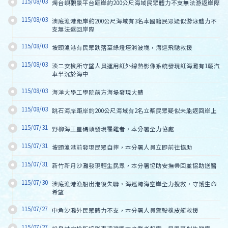
115/08/03
燭台嶼觀景平台距岸約200公尺海域民眾體力不支無法游返岸際
115/08/03
澳底漁港距岸約200公尺海域有3名本國籍民眾疑似游泳體力不
支無法返回岸際
115/08/03
坡頭漁港有民眾跌落至綠燈塔消波塊，海巡飛馳救援
115/08/03
淡二安檢所守望人員運用紅外線熱影像系統發現紅海灘有1輛汽
車半沉於海中
115/08/03
海洋大學工學院前方海堤發現大體
115/08/03
跳石海岸距岸約200公尺海域有2名立槳民眾疑似未能返回岸上
115/07/31
野柳海王星碼頭發現罹難者，本分署全力協處
115/07/31
坡頭漁港前發現民眾自摔，本分署人員立即前往協助
115/07/31
新竹新月沙灘發現輕生民眾，本分署協助安撫帶回並協助送醫
115/07/30
澳底漁港漁船出港後失聯，海巡跨海空岸全力搜救，守護生命
希望
115/07/27
中角沙灘外民眾體力不支，本分署人員駕駛橡皮艇救援
115/07/27