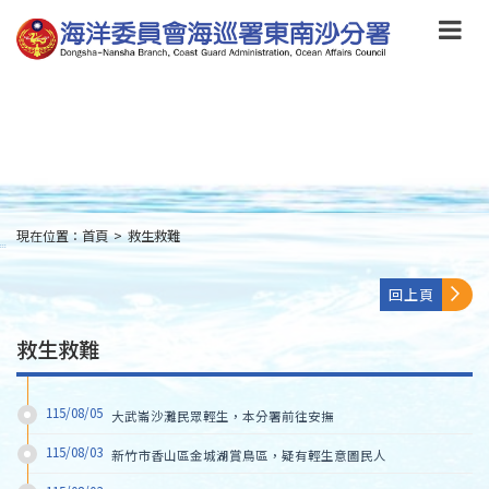
跳
到
主
要
內
容
Skip
to
main
content
現在位置：
首頁
>
救生救難
:::
回上頁
救生救難
115/08/05
大武崙沙灘民眾輕生，本分署前往安撫
115/08/03
新竹市香山區金城湖賞鳥區，疑有輕生意圖民人