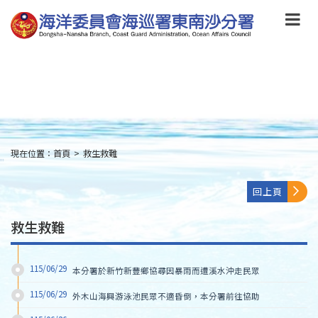
跳
到
主
要
內
容
Skip
to
main
content
現在位置：
首頁
>
救生救難
:::
回上頁
救生救難
115/06/29
本分署於新竹新豐鄉協尋因暴雨而遭溪水沖走民眾
115/06/29
外木山海興游泳池民眾不適昏倒，本分署前往協助