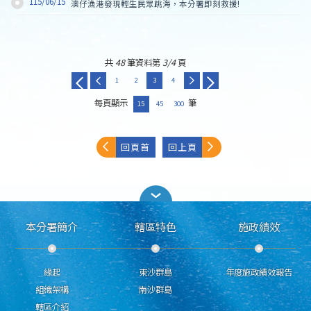
115/06/15
澳仔漁港發現輕生民眾跳海，本分署即刻救援!
共
48
筆資料第
3/4
頁
1
2
3
4
每頁顯示
筆
15
45
300
回頁首
回上頁
本分署簡介
轄區特色
施政績效
緣起
東沙群島
年度施政績效報告
組織架構
南沙群島
轄區介紹