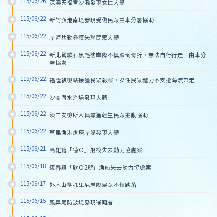
115/06/26
深澳天福宮沙灘發現女性大體
115/06/22
新竹漁港南堤發現受傷民眾由本分署協助
115/06/22
岸海共勤尋獲失聯民眾大體
115/06/22
新北鶯歌石黑毛礁岸際不慎跌倒骨折，無法自行行走，由本分
署協處
115/06/22
福隆執檢站接獲民眾報案，女性民眾體力不支遭海流帶走
115/06/22
沙崙海水浴場發現大體
115/06/22
淡二安檢所人員尋獲輕生民眾主動協助
115/06/22
草里漁港燈塔岸際發現大體
115/06/21
高雄籍「德Ｏ」船筏失去動力協處案
115/06/18
恆春籍「欣Ｏ2號」漁船失去動力協處案
115/06/17
外木山聖托里尼岸際民眾不慎跌落
115/06/15
鳳鼻尾防波堤發現罹難者