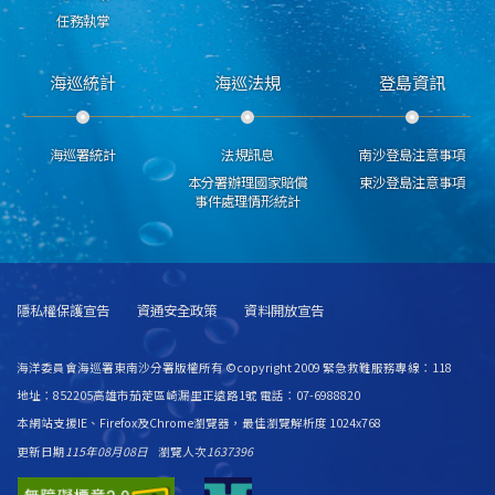
任務執掌
海巡統計
海巡法規
登島資訊
海巡署統計
法規訊息
南沙登島注意事項
本分署辦理國家賠償
東沙登島注意事項
事件處理情形統計
隱私權保護宣告
資通安全政策
資料開放宣告
海洋委員會海巡署東南沙分署版權所有 ©copyright 2009 緊急救難服務專線：118
地址：852205高雄市茄萣區崎漏里正遠路1號 電話：07-6988820
本網站支援IE、Firefox及Chrome瀏覽器，最佳瀏覽解析度 1024x768
更新日期
115年08月08日
瀏覽人次
1637396